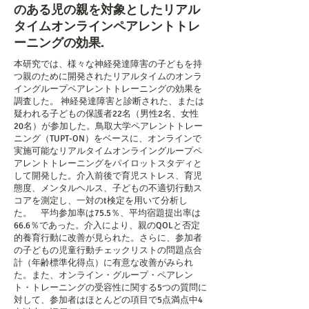
のある児の親を対象としたリアル
タイムオンラインペアレントトレ
ーニングの効果.
本研究では、様々な神経発達障害の子どもを持
つ親のために開発されたリアルタイムのオンラ
イングループペアレントトレーニングの効果を
調査した。 神経発達障害と診断された、または
疑われる子どもの保護者22名（男性2名、女性
20名）が参加した。鳥取大学ペアレントトレー
ニング（TUPT-ON）をベースに、オンラインで
実施可能なリアルタイムオンライングループペ
アレントトレーニングをパイロットスタディと
して開発した。介入前後で育児ストレス、育児
態度、メンタルヘルス、子どもの不適切行動ス
コアを測定し、一対のt検定を用いて分析し
た。 平均参加率は75.5％、平均宿題提出率は
66.6％であった。介入により、親のQOLと否定
的養育行動に改善が見られた。さらに、参加者
の子どもの児童行動チェックリストの問題点合
計（年齢標準化得点）に有意な改善がみられ
た。また、オンライン・グループ・ペアレン
ト・トレーニングの受容性に関する5つの質問に
対して、参加者はほとんどの項目で5点満点中4