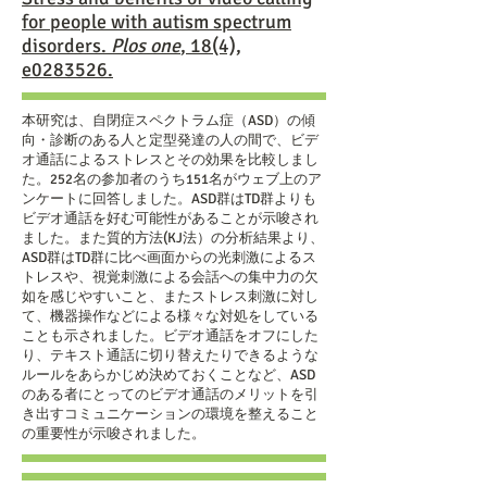
for people with autism spectrum
disorders.
Plos one
, 18(4),
e0283526.
本研究は、自閉症スペクトラム症（ASD）の傾
向・診断のある人と定型発達の人の間で、ビデ
オ通話によるストレスとその効果を比較しまし
た。252名の参加者のうち151名がウェブ上のア
ンケートに回答しました。ASD群はTD群よりも
ビデオ通話を好む可能性があることが示唆され
ました。また質的方法(KJ法）の分析結果より、
ASD群はTD群に比べ画面からの光刺激によるス
トレスや、視覚刺激による会話への集中力の欠
如を感じやすいこと、またストレス刺激に対し
て、機器操作などによる様々な対処をしている
ことも示されました。ビデオ通話をオフにした
り、テキスト通話に切り替えたりできるような
ルールをあらかじめ決めておくことなど、ASD
のある者にとってのビデオ通話のメリットを引
き出すコミュニケーションの環境を整えること
の重要性が示唆されました。