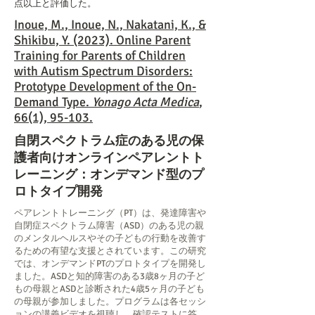
点以上と評価した。
Inoue, M., Inoue, N., Nakatani, K., &
Shikibu, Y. (2023). Online Parent
Training for Parents of Children
with Autism Spectrum Disorders:
Prototype Development of the On-
Demand Type.
Yonago Acta Medica
,
66(1), 95-103.
自閉スペクトラム症のある児の保
護者向けオンラインペアレントト
レーニング：オンデマンド型のプ
ロトタイプ開発
ペアレントトレーニング（PT）は、発達障害や
自閉症スペクトラム障害（ASD）のある児の親
のメンタルヘルスやその子どもの行動を改善す
るための有望な支援とされています。この研究
では、オンデマンドPTのプロトタイプを開発し
ました。ASDと知的障害のある3歳8ヶ月の子ど
もの母親とASDと診断された4歳5ヶ月の子ども
の母親が参加しました。プログラムは各セッシ
ョンの講義ビデオを視聴し、確認テストに答