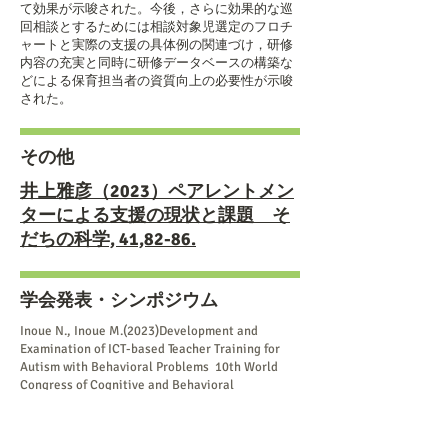
て効果が示唆された。今後，さらに効果的な巡
回相談とするためには相談対象児選定のフロチ
ャートと実際の支援の具体例の関連づけ，研修
内容の充実と同時に研修データベースの構築な
どによる保育担当者の資質向上の必要性が示唆
された。
その他
井上雅彦（2023）ペアレントメン
ターによる支援の現状と課題 そ
だちの科学, 41,82-86.
学会発表・シンポジウム
Inoue N., Inoue M.(2023)Development and
Examination of ICT-based Teacher Training for
Autism with Behavioral Problems 10th World
Congress of Cognitive and Behavioral
Therapies Seoul, South Korea COEX
Convention Centre June 1 (Thu) ~ 4 (Sun)