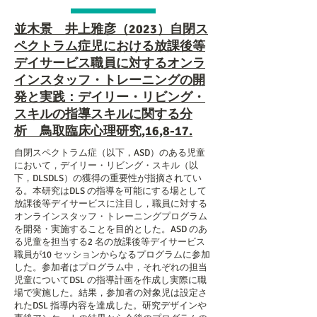
並木景 井上雅彦（2023）自閉ス
ペクトラム症児における放課後等
デイサービス職員に対するオンラ
インスタッフ・トレーニングの開
発と実践：デイリー・リビング・
スキルの指導スキルに関する分
析 鳥取臨床心理研究,16,8-17.
自閉スペクトラム症（以下，ASD）のある児童
において，デイリー・リビング・スキル（以
下，DLSDLS）の獲得の重要性が指摘されてい
る。本研究はDLS の指導を可能にする場として
放課後等デイサービスに注目し，職員に対する
オンラインスタッフ・トレーニングプログラム
を開発・実施することを目的とした。ASD のあ
る児童を担当する2 名の放課後等デイサービス
職員が10 セッションからなるプログラムに参加
した。参加者はプログラム中，それぞれの担当
児童についてDSL の指導計画を作成し実際に職
場で実施した。結果，参加者の対象児は設定さ
れたDSL 指導内容を達成した。研究デザインや