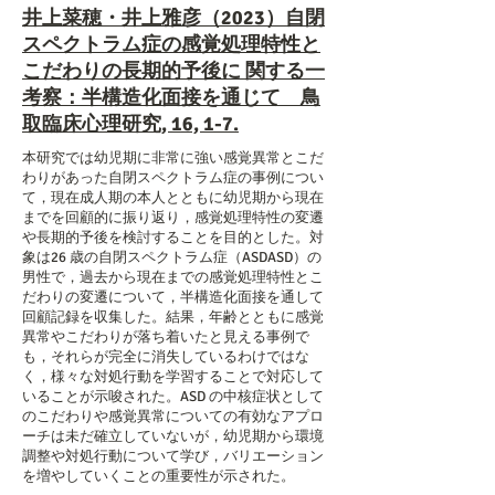
井上菜穂・井上雅彦（2023）自閉
スペクトラム症の感覚処理特性と
こだわりの長期的予後に 関する一
考察：半構造化面接を通じて 鳥
取臨床心理研究, 16, 1-7.
本研究では幼児期に非常に強い感覚異常とこだ
わりがあった自閉スペクトラム症の事例につい
て，現在成人期の本人とともに幼児期から現在
までを回顧的に振り返り，感覚処理特性の変遷
や長期的予後を検討することを目的とした。対
象は26 歳の自閉スペクトラム症（ASDASD）の
男性で，過去から現在までの感覚処理特性とこ
だわりの変遷について，半構造化面接を通して
回顧記録を収集した。結果，年齢とともに感覚
異常やこだわりが落ち着いたと見える事例で
も，それらが完全に消失しているわけではな
く，様々な対処行動を学習することで対応して
いることが示唆された。ASD の中核症状として
のこだわりや感覚異常についての有効なアプロ
ーチは未だ確立していないが，幼児期から環境
調整や対処行動について学び，バリエーション
を増やしていくことの重要性が示された。