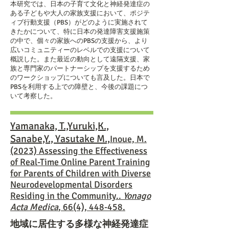
本研究では、日本の子育て文化と神経発達症の
ある子どもや大人の家族支援において、ポジテ
ィブ行動支援（PBS）がどのように実施されて
きたかについて、特に日本の発達障害支援施策
の中で、個々の家族へのPBSの支援から、より
広いコミュニティーのレベルでの支援について
概説した。また最近の動向として遠隔支援、家
族と専門家のパートナーシップを支援するため
のワークショップについても言及した。日本で
PBSを利用する上での障壁と、今後の課題につ
いて考察した。
Yamanaka, T.,Yuruki,K.,
Sanabe,Y., Yasutake M.,
Inoue, M.
(2023) Assessing the Effectiveness
of Real-Time Online Parent Training
for Parents of Children with Diverse
Neurodevelopmental Disorders
Residing in the Community..
Yonago
Acta Medica
, 66(4), 448-458.
地域に居住する多様な神経発達症