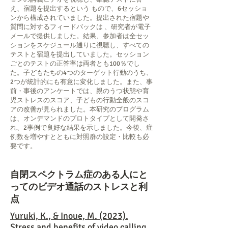
え、宿題を提出するという もので、6セッショ
ンから構成されていました。提出された宿題や
質問に対するフィードバックは 、研究者が電子
メールで提供しました。結果、参加者は全セッ
ションをスケジュール通りに視聴し、すべての
テストと宿題を提出していました。セッション
ごとのテストの正答率は両者とも100％でし
た。子どもたちの4つのターゲット行動のうち、
2つが統計的にも有意に変化しました。また、事
前・事後のアンケートでは、親のうつ状態や育
児ストレスのスコア、子どもの行動全般のスコ
アの改善が見られました。本研究のプログラム
は、オンデマンドのプロトタイプとして開発さ
れ、2事例で良好な結果を示しました。今後、症
例数を増やすとともに対照群の設定・比較も必
要です。
自閉スペクトラム症のある人にと
ってのビデオ通話のストレスと利
点
Yuruki, K., & Inoue, M. (2023).
Stress and benefits of video calling