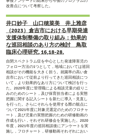
事後アンケートの結果から今後のプログラムの
改善点について考察した。
井口妙子 山口穂菜美 井上雅彦
（2023）倉吉市における早期発達
支援体制整備の取り組み：効果的
な巡回相談のあり方の検討 鳥取
臨床心理研究, 16,18-28.
自閉スペクトラム症を中心とした発達障害児の
フォロー方法の1つとして，地域においては巡回
相談がその機能を大きく担う。就園率の高い倉
吉市において従前より行ってきた巡回相談につ
いて，より効果的なあり方について検討を行っ
た。2020年度に管理職による相談児童の絞りこ
みのためのシート，及び保育担当者による実態
把握に関する記入シートを新たに導入・見直し
を行った。さらにそれらを使用する際の観点に
ついて2021年度に対象児選定のためのフロチャ
ート，及び児童の実態把握のための研修動画の
作成も行い，それぞれ研修会を実施した。2020
年度，2021年度の巡回相談後にアンケートを実
施し，フロチャート，研修動画それぞれにおい