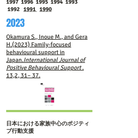
1997 1996 1995 1994 1993
1992
1991
1990
2023
Okamura S., Inoue M., and Gera
H.
(2023) Family-focused
behavioural support in
Japan.
International Journal of
Positive Behavioural Support
.
13,2, 31– 37.
日本における家族中心のポジティ
ブ行動支援