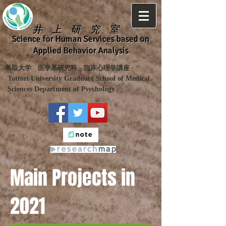
井 上 研 究 室
Science for Human Services based on
Applied Behavior Analysis
​鳥取大学 医学系研究科 臨床心理学講座
Tottori University Graduate School of Medical
Sciences Department of Psychology
Main Projects in
2021