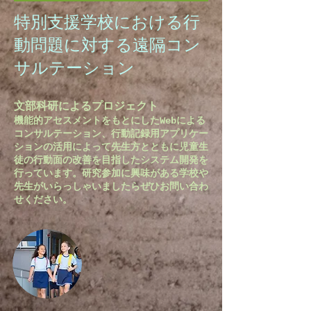
​特別支援学校における行
動問題に対する遠隔コン
サルテーション
文部科研によるプロジェクト
機能的アセスメントをもとにしたWebによる
コンサルテーション、行動記録用アプリケー
ションの活用によって先生方とともに児童生
徒の行動面の改善を目指したシステム開発を
行っています。研究参加に興味がある学校や
先生がいらっしゃいましたらぜひお問い合わ
せください。