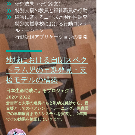
研究成果（研究論文）
​特別支援の教員と福祉職員の行動
障害に関するニーズと困難性調査
特別支援学校における行動コンサ
ルテーション
行動記録アプリケーションの開発
​地域における自閉スペク
トラム児の早期発見・支
援モデルの構築
日本生命助成によるプロジェクト
2020~2022
倉吉市と大学の連携のもと乳幼児健診から、親
支援としてのペアレントトレーニング、保育園
での早期療育までのシステムを実装し、2年間
でその効果を検証していきます。