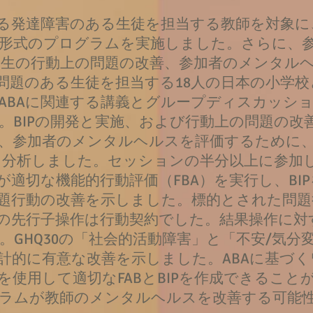
る発達障害のある生徒を担当する教師を対象に、
形式のプログラムを実施しました。さらに、
、学生の行動上の問題の改善、参加者のメンタル
問題のある生徒を担当する18人の日本の小学校
ABAに関連する講義とグループディスカッショ
。BIPの開発と実施、および行動上の問題の改
、参加者のメンタルヘルスを評価するために
化を分析しました。セッションの半分以上に参加
適切な機能的行動評価（FBA）を実行し、BI
問題行動の改善を示しました。標的とされた問
の先行子操作は行動契約でした。結果操作に対
。GHQ30の「社会的活動障害」と「不安/気分
計的に有意な改善を示しました。ABAに基づ
を使用して適切なFABとBIPを作成できること
ラムが教師のメンタルヘルスを改善する可能