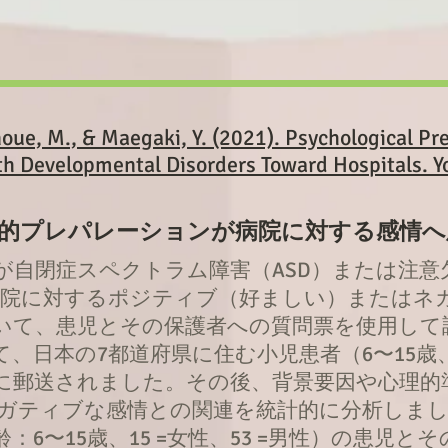
Inoue, M., & Maegaki, Y. (2021). Psychological Pr
th Developmental Disorders Toward Hospitals. 
的プレパレーションが病院に対する
感情へ
が自閉症スペクトラム障害（ASD）または注意
の病院に対するポジティブ（好ましい）またはネ
いて、患児とその保護者への質問票を使用して
、日本の7都道府県に住む小児患者（6〜15歳、
に郵送されました。その後、背景要因や心理的
ティブな感情との関連を統計的に分析しました。6
4）年齢：6〜15歳、15 =女性、53 =男性）の患