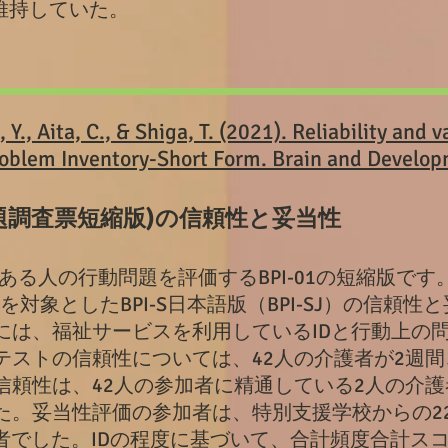
維持していた。
 Y., Aita, C., & Shiga, T. (2021). Reliability and 
Problem Inventory-Short Form. Brain and Develo
問題調査票短縮版)の信頼性と妥当性
）のある人の行動問題を評価するBPI-01の短縮版で
対象としたBPI-S日本語版（BPI-SJ）の信頼
には、福祉サービスを利用しているIDと行動上の
ストの信頼性については、42人の介護者が2週間ごと
頼性は、42人の参加者に精通している2人の介護者に
た。妥当性評価の参加者は、特別支援学校からの2
患者でした。IDの程度に基づいて、合計頻度合計ス