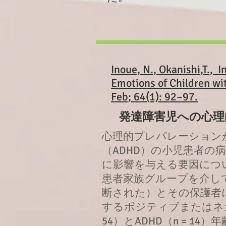
Inoue, N., Okanishi,T., 
Emotions of Children wi
Feb; 64(1): 92–97.
発達障害児への心理
心理的プレパレーション
（ADHD）の小児患者
に影響を与える要因につ
患者家族グループを介して
断された）とその保護者
するポジティブまたはネガ
54）とADHD（n = 1