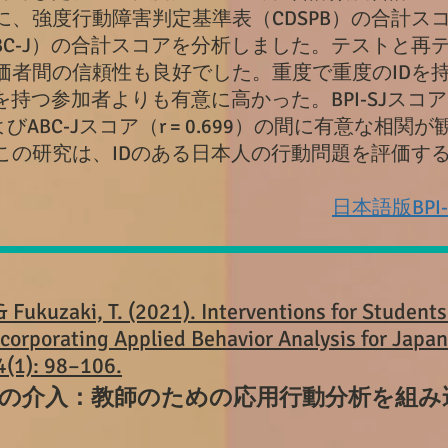
に、強度行動障害判定基準表（CDSPB）の合計ス
C-J）の合計スコアを分析しました。テストと再テス
者間の信頼性も良好でした。重度で重度のIDを持つ参
を持つ参加者よりも有意に高かった。BPI-SJスコ
、およびABC-Jスコア（r = 0.699）の間に有意な
の研究は、IDのある日本人の行動問題を評価するた
。
日本語版BP
 & Fukuzaki, T. (2021). Interventions for Studen
corporating Applied Behavior Analysis for Japa
4(1): 98–106.
の介入：教師のための応用行動分析を組み