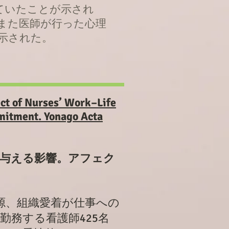
ていたことが示され
また医師が行った心理
が示された。
fect of Nurses’ Work–Life
mitment. Yonago Acta
与える影響。アフェク
源、組織愛着が仕事への
勤務する看護師425名