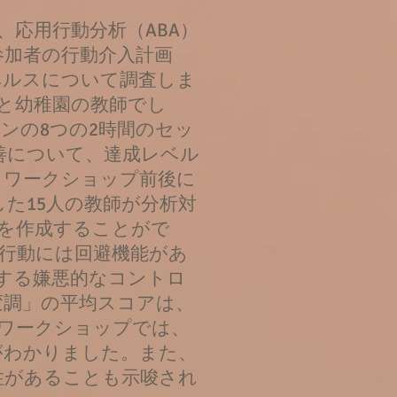
応用行動分析（ABA）
参加者の行動介入計画
ヘルスについて調査しま
と幼稚園の教師でし
ンの8つの2時間のセッ
善について、達成レベル
、ワークショップ前後に
した15人の教師が分析対
Pを作成することがで
題行動には回避機能があ
する嫌悪的なコントロ
変調」の平均スコアは、
くワークショップでは、
がわかりました。また、
性があることも示唆され