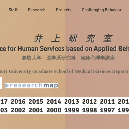
Staff
Research
Projects
Challenging Behavior
井 上 研 究 室
ce for Human Services based on Applied Beh
​鳥取大学 医学系研究科 臨床心理学講座
tori University Graduate School of Medical Sciences Depart
7 2016 2015 2014 2013 2012 2011 201
03 2002 2001 2000 1999 1998 1997 199