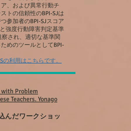
コア、および異常行動チ
トの信頼性のBPI-SJは
加者のBPI-SJスコア
アと強度行動障害判定基準
相関が観察され、適切な基準関
めのツールとしてBPI-
I-Sの利用はこちらです。
ts with Problem
nese Teachers. Yonago
込んだワークショッ