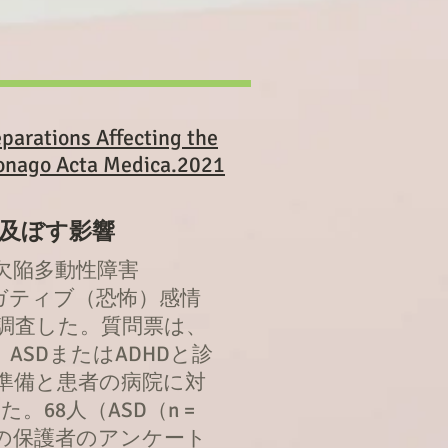
eparations Affecting the
Yonago Acta Medica.2021
及ぼす影響
欠陥多動性障害
ガティブ（恐怖）感情
調査した。質問票は、
ASDまたはADHDと診
準備と患者の病院に対
8人（ASD（n =
児とその保護者のアンケート