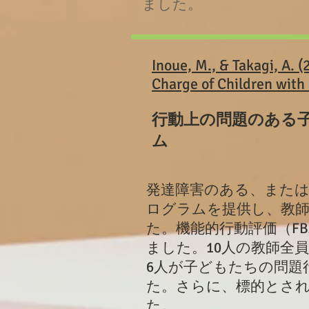
ました。
Inoue, M., & Takagi, A. 
Charge of Children with
行動上の問題のある
ム
発達障害のある、また
ログラムを提供し、教師
た。機能的行動評価（F
ました。10人の教師全員
6人が子どもたちの問題
た。さらに、標的とさ
た