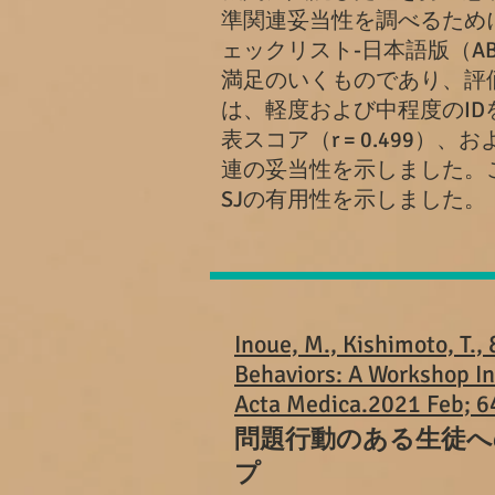
準関連妥当性を調べるため
ェックリスト-日本語版（AB
満足のいくものであり、評価
は、軽度および中程度のID
表スコア（r = 0.499）
連の妥当性を示しました。こ
SJの有用性を示しました
Inoue, M., Kishimoto, T.,
Behaviors: A Workshop In
Acta Medica.
2021 Feb; 6
問題行動のある生徒へ
プ